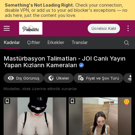
Something's Not Loading Right.
Check your connection,
disable VPN, or add us to your ad blocker's exceptions — no
ads here, just the content you love.
Ücretsiz Katıl
Kadınlar
Çiftler
Erkekler
Translar
Mastürbasyon Talimatları - JOI Canlı Yayın
Yapan Kızların
Kameraları
Dış Görünüş
Ülkeler
Fiyat ve Şov Türü
Modeller, istek üzerine etkinlik sunarlar