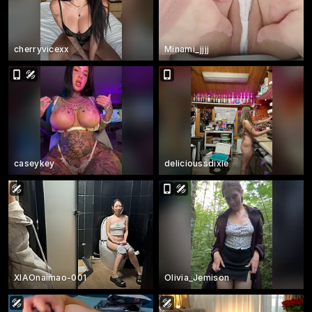
cherryvicexx
Minami_jjjj
caseykey
delicioussdixie
XIAOnaimao-001
Olivia_Jemison