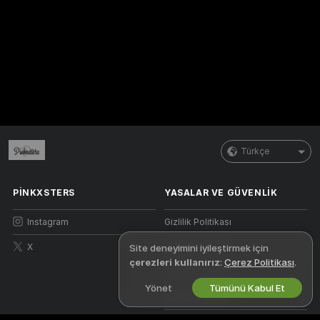
Türkçe
PINKXSTERS
YASALAR VE GÜVENLIK
Instagram
Gizlilik Politikası
X
Kullanım Şartları
Site deneyimini iyileştirmek için
çerezleri kullanırız
:
Çerez Politikası
.
DBTHY Politikası
Yönet
Tümünü Kabul Et
Çerez Politikası