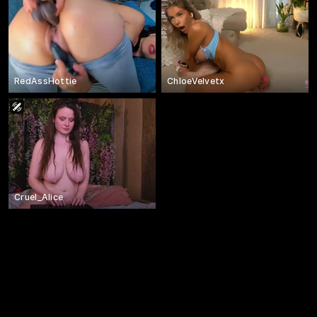
RedAssHottie
ChloeVelvetx
Cruel_Alice