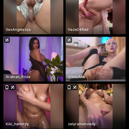
SexAngelssss
Haze24Red
Arabian_Rose
VilmaAna
Kiki_hammyy
zelyramonvielly