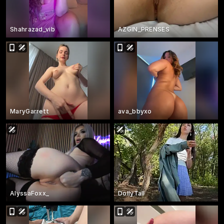
Shahrazad_vib
AZGIN_PRENSES
MaryGarrett
ava_bbyxo
AlyssaFoxx_
DollyTall