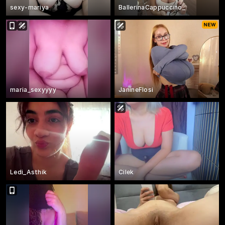
sexy-mariya
BallerinaCappuccino_
maria_sexyyyy
JanineFlosi
Ledi_Asthik
Cilek