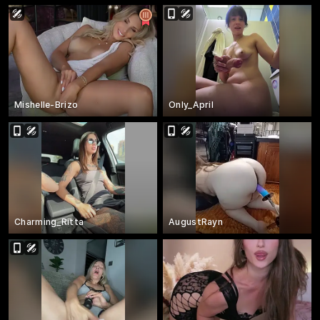
Mishelle-Brizo
Only_April
Charming_Ritta
AugustRayn