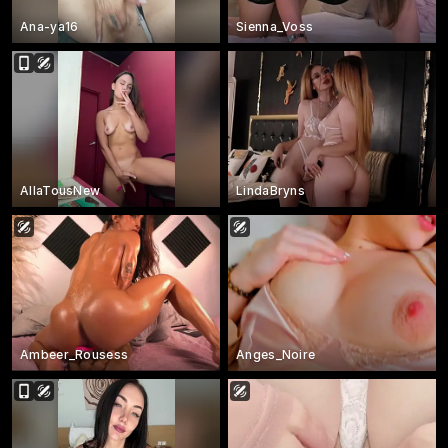
Ana-ya16
Sienna_Voss
AllaTousNew
LindaBryns
Ambeer_Rousess
Anges_Noire