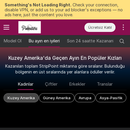
Something's Not Loading Right.
Check your connection,
disable VPN, or add us to your ad blocker's exceptions — no
ads here, just the content you love.
Ücretsiz Katıl
Model Ol
Bu ayın en iyileri
Son 24 saatte Kazananlar
Ge
Kuzey Amerika'da Geçen Ayın En Popüler Kızları
Kazanılan toplam StripPoint miktarına göre sıralanır. Bulunduğu
bölgenin en üst sıralarında yer alanlara ödüller verilir.
Kadınlar
Çiftler
Erkekler
Translar
Kuzey Amerika
Güney Amerika
Avrupa
Asya-Pasifik