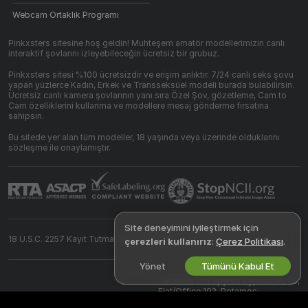
Webcam Ortaklık Programı
Pinkxsters sitesine hoş geldin! Muhteşem amatör modellerimizin canlı
interaktif şovlarını izleyebileceğin ücretsiz bir grubuz.
Pinkxsters sitesi %100 ücretsizdir ve erişim anlıktır. 7/24 canlı seks şovu
yapan yüzlerce Kadın, Erkek ve Transseksüel modeli burada bulabilirsin.
Ücretsiz canlı kamera şovlarının yanı sıra Özel Şov, gözetleme, Cam to
Cam özelliklerini kullanma ve modellere mesaj gönderme fırsatına
sahipsin.
Bu sitede yer alan tüm modeller, 18 yaşında veya üzerinde olduklarını
sözleşme ile onaylamıştır.
Site deneyimini iyileştirmek için
18 U.S.C. 2257 Kayıt Tutma Gereksinimleri Uyumluluk Beyanı
çerezleri kullanırız
:
Çerez Politikası
.
Yönet
Tümünü Kabul Et
©
2026
pinkxsters.com