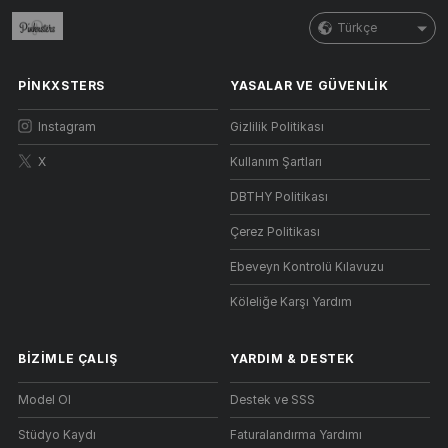
Türkçe
PINKXSTERS
YASALAR VE GÜVENLIK
Instagram
Gizlilik Politikası
X
Kullanım Şartları
DBTHY Politikası
Çerez Politikası
Ebeveyn Kontrolü Kılavuzu
Köleliğe Karşı Yardım
BIZIMLE ÇALIŞ
YARDIM
&
DESTEK
Model Ol
Destek ve SSS
Stüdyo Kaydı
Faturalandırma Yardımı